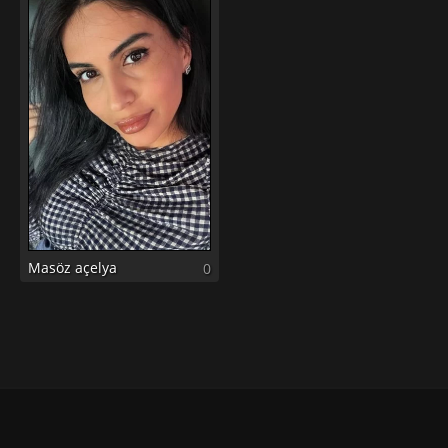
Masöz açelya
0