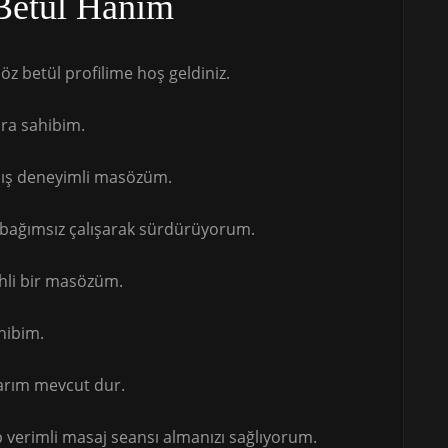
Betül Hanım
z betül profilime hoş geldiniz.
ara sahibim.
mış deneyimli masözüm.
 bağımsız çalışarak sürdürüyorum.
ehli bir masözüm.
hibim.
arım mevcut dur.
p verimli masaj seansı almanızı sağlıyorum.