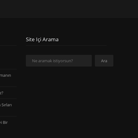
Site Içi Arama
Ara
Ara
amanın
z?
Sırları
i Bir