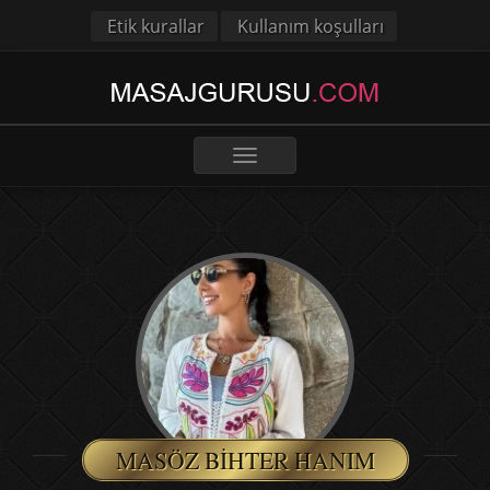
Etik kurallar
Kullanım koşulları
Toggle
navigation
MASÖZ BIHTER HANIM