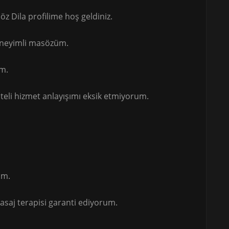
z Dila profilime hoş geldiniz.
deneyimli masözüm.
im.
teli hizmet anlayışımı eksik etmiyorum.
im.
masaj terapisi garanti ediyorum.