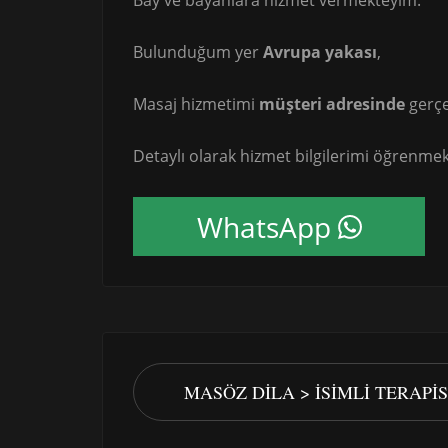
Bay ve bayanlara hizmet vermekteyim.
Bulunduğum yer
Avrupa yakası
,
Masaj hizmetimi
müşteri adresinde
gerçe
Detaylı olarak hizmet bilgilerimi öğrenmek 
WhatsApp
MASÖZ DILA > İSIMLI TERAPI