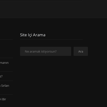
Site Içi Arama
Ara
Ara
amanın
z?
Sırları
i Bir