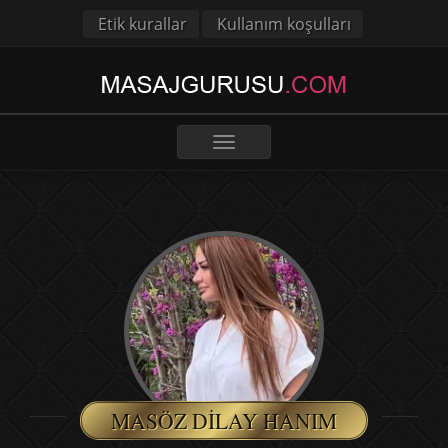
Etik kurallar
Kullanım koşulları
Toggle
navigation
MASÖZ DILAY HANIM