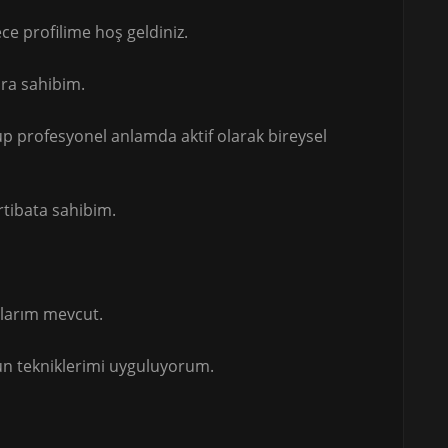
e profilime hoş geldiniz.
ara sahibim.
p profesyonel anlamda aktif olarak bireysel
rtibata sahibim.
ğlarım mevcut.
ün tekniklerimi uyguluyorum.