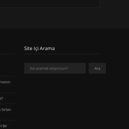
Site Içi Arama
Ara
Ara
amanın
z?
Sırları
i Bir