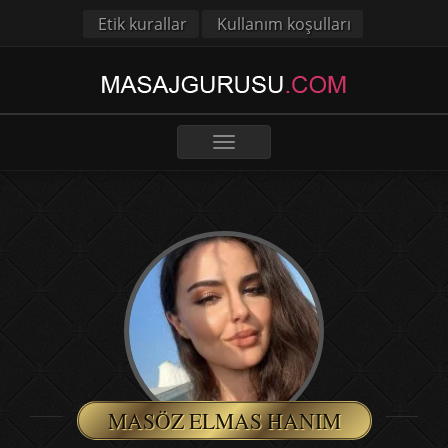
Etik kurallar
Kullanım koşulları
Toggle
navigation
MASÖZ ELMAS HANIM