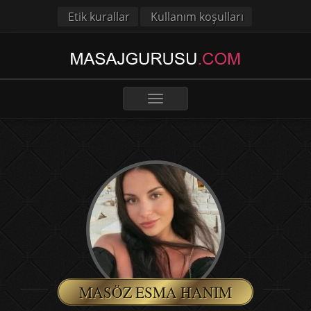
Etik kurallar
Kullanım koşulları
Toggle
navigation
MASÖZ ESMA HANIM