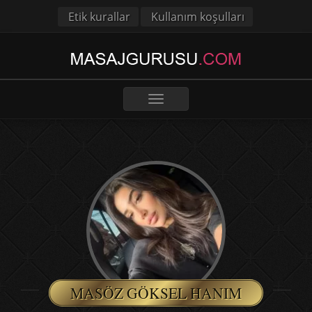
Etik kurallar
Kullanım koşulları
Toggle
navigation
MASÖZ GÖKSEL HANIM