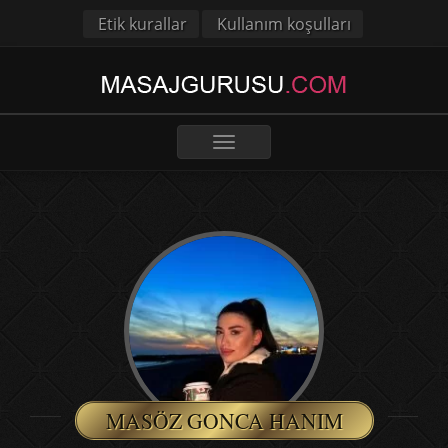
Etik kurallar
Kullanım koşulları
Toggle
navigation
MASÖZ GONCA HANIM