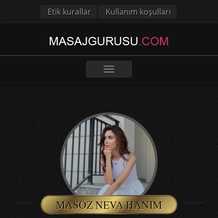
Etik kurallar
Kullanım koşulları
Toggle
navigation
MASÖZ NEVA HANIM