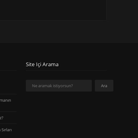
Site Içi Arama
Ara
Ara
amanın
z?
Sırları