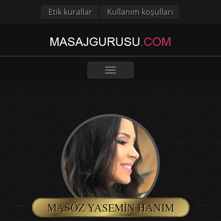
Etik kurallar
Kullanım koşulları
Toggle
navigation
MASÖZ YASEMIN HANIM