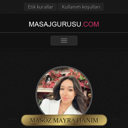
Etik kurallar
Kullanım koşulları
Toggle
navigation
MASÖZ MAYRA HANIM