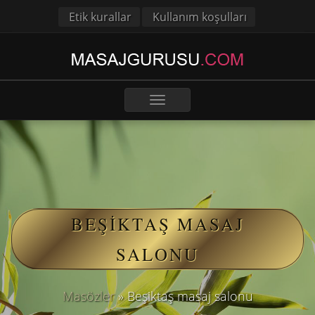
Etik kurallar
Kullanım koşulları
Toggle
navigation
BEŞIKTAŞ MASAJ
SALONU
Masözler
»
Beşiktaş masaj salonu