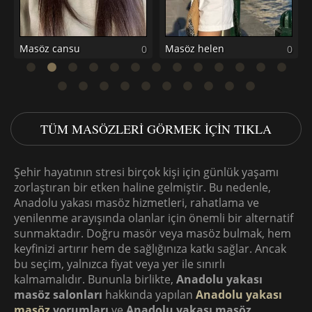
Masöz cansu
Masöz helen
0
0
TÜM MASÖZLERI GÖRMEK IÇIN TIKLA
Şehir hayatının stresi birçok kişi için günlük yaşamı
zorlaştıran bir etken haline gelmiştir. Bu nedenle,
Anadolu yakası masöz hizmetleri, rahatlama ve
yenilenme arayışında olanlar için önemli bir alternatif
sunmaktadır. Doğru masör veya masöz bulmak, hem
keyfinizi artırır hem de sağlığınıza katkı sağlar. Ancak
bu seçim, yalnızca fiyat veya yer ile sınırlı
kalmamalıdır. Bununla birlikte,
Anadolu yakası
masöz salonları
hakkında yapılan
Anadolu yakası
masöz
yorumları
ve
Anadolu yakası masöz