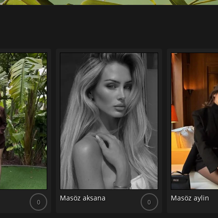
Masöz aksana
Masöz aylin
0
0