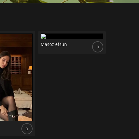
Masöz efsun
0
Masöz dilara
0