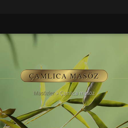
ÇAMLICA MASÖZ
Masözler
»
Çamlıca masöz