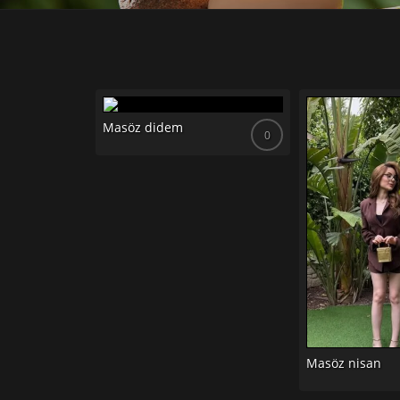
Masöz didem
0
0
Masöz nisan