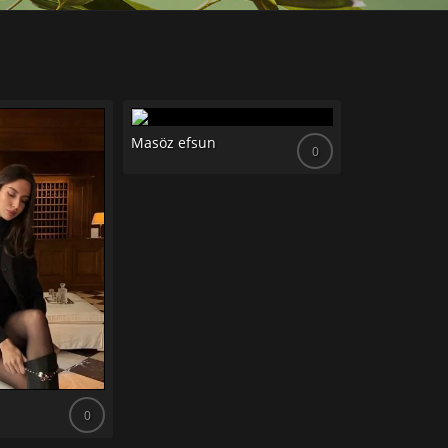
Masöz efsun
0
Masöz dilara
0