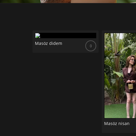
Masöz didem
0
0
Masöz nisan