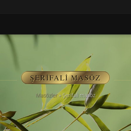
ŞERIFALI MASÖZ
Masözler
»
Şerifali masöz