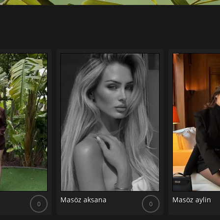
Masöz aksana
Masöz aylin
0
0