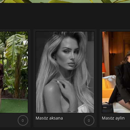
Masöz aksana
Masöz aylin
0
0