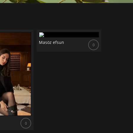
Masöz efsun
0
Masöz dilara
0