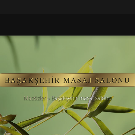
BAŞAKŞEHIR MASAJ SALONU
Masözler
»
Başakşehir masaj salonu