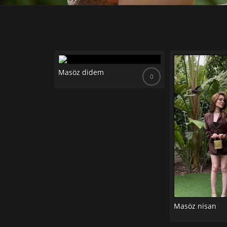
Masöz didem
0
0
Masöz nisan