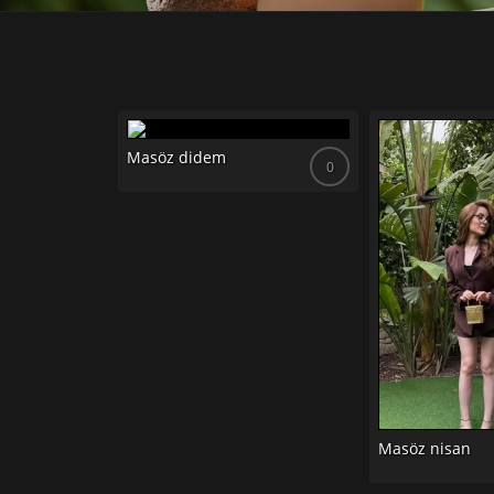
Masöz didem
0
0
Masöz nisan