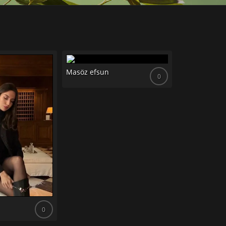
Masöz efsun
0
Masöz dilara
0