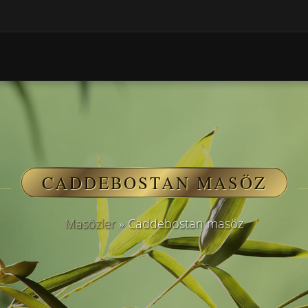
CADDEBOSTAN MASÖZ
Masözler
»
Caddebostan masöz