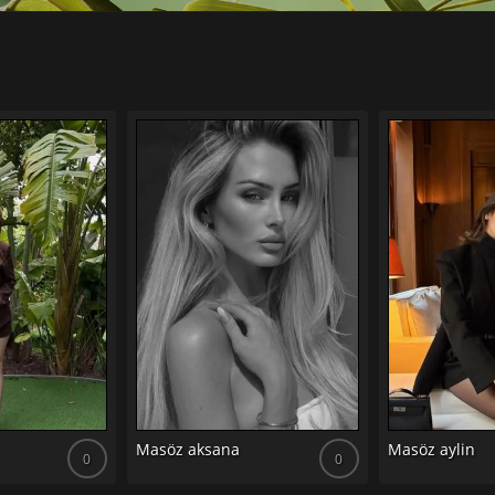
Masöz aksana
Masöz aylin
0
0