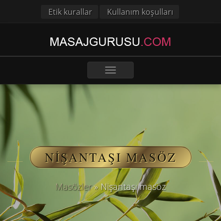
Etik kurallar
Kullanım koşulları
Toggle
navigation
NIŞANTAŞI MASÖZ
Masözler
»
Nişantaşı masöz