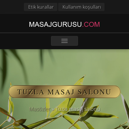
Etik kurallar
Kullanım koşulları
Toggle
navigation
TUZLA MASAJ SALONU
Masözler
»
Tuzla masaj salonu