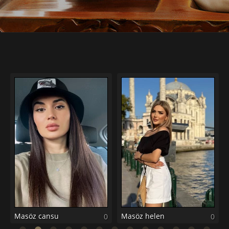
0
Masöz cansu
Masöz helen
0
0